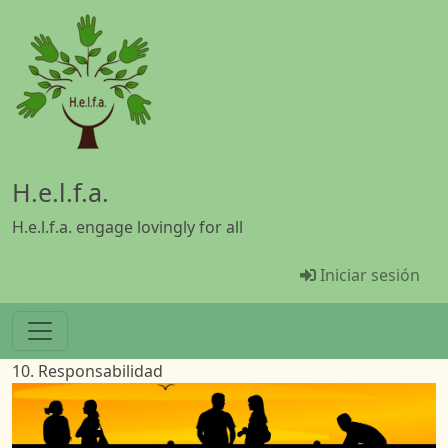
Pasar al contenido principal
H.e.l.f.a.
H.e.l.f.a. engage lovingly for all
Menü Benutz
Iniciar sesión
10. Responsabilidad